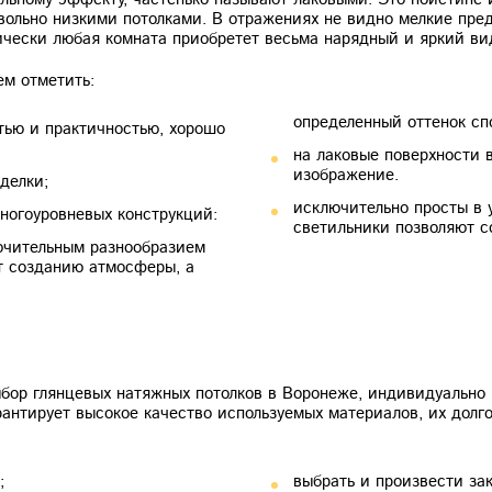
льно низкими потолками. В отражениях не видно мелкие предм
ически любая комната приобретет весьма нарядный и яркий ви
ем отметить:
определенный оттенок сп
тью и практичностью, хорошо
на лаковые поверхности 
изображение.
делки;
исключительно просты в 
ногоуровневых конструкций:
светильники позволяют с
ючительным разнообразием
ет созданию атмосферы, а
ор глянцевых натяжных потолков в Воронеже, индивидуально 
рантирует высокое качество используемых материалов, их долго
;
выбрать и произвести зак