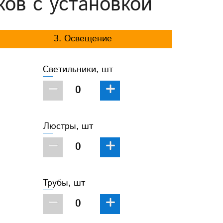
ков с установкой
3. Освещение
Светильники, шт
−
+
Люстры, шт
−
+
Трубы, шт
−
+