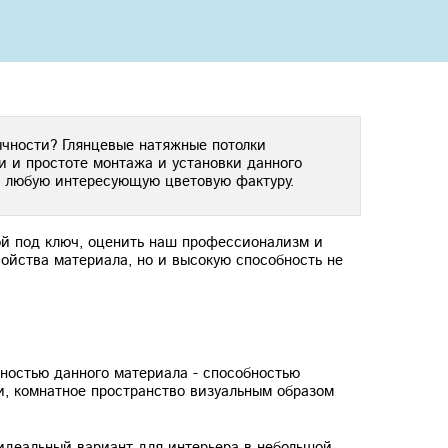
ычности? Глянцевые натяжные потолки
и и простоте монтажа и установки данного
ь любую интересующую цветовую фактуру.
ой под ключ, оценить наш профессионализм и
ойства материала, но и высокую способность не
ностью данного материала - способностью
, комнатное пространство визуальным образом
 идеальный вариант для интерьера в небольшой