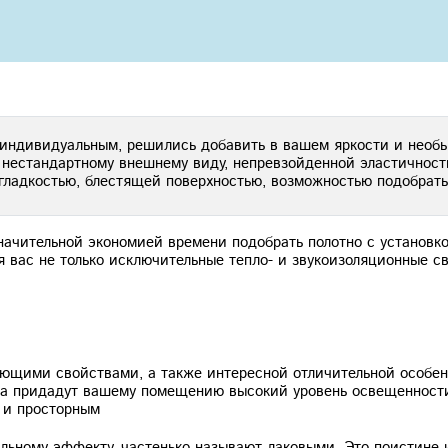
 индивидуальным, решились добавить в вашем яркости и необ
 нестандартному внешнему виду, непревзойденной эластичност
 гладкостью, блестящей поверхностью, возможностью подобрат
начительной экономией времени подобрать полотно с установк
 вас не только исключительные тепло- и звукоизоляционные св
ющими свойствами, а также интересной отличительной особен
ва придадут вашему помещению высокий уровень освещенности
 и просторным
альному эффекту, частенько называют лаковыми. Это поистине