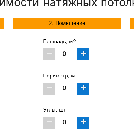
имости натяжных потол
2. Помещение
Площадь, м2
−
+
Периметр, м
−
+
Углы, шт
−
+