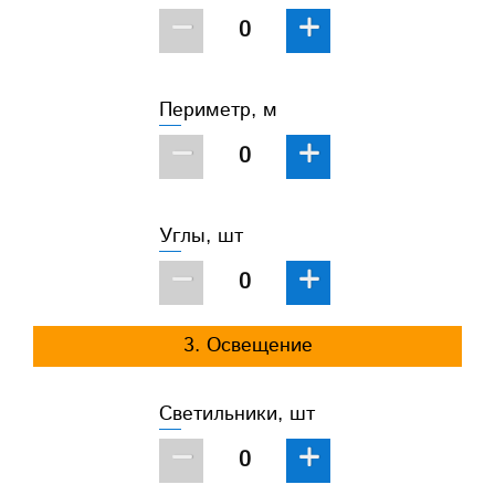
−
+
Периметр, м
−
+
Углы, шт
−
+
3. Освещение
Светильники, шт
−
+