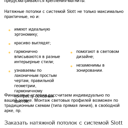
предусматриваются крепления-магниты.
Натяжные потолки с системой Slott не только максимально
практичные, но и:
геометрии,
имеют идеальную
гармоничному
эргономику;
контрасту основных
красиво выглядят;
цветов;
гармонично
помогают в световом
вписываются в разные
дизайне;
интерьерные стили;
незаменимы в
узнаваемы по
зонировании.
лаконичным простым
чертам, правильной
Финансовые условия рассчитаем индивидуально по
вашей заявке. Монтаж световых профилей возможен по
традиционным схемам (типа прямая линия), в свободной
арке, пр.
Заказать натяжной потолок с системой Slott