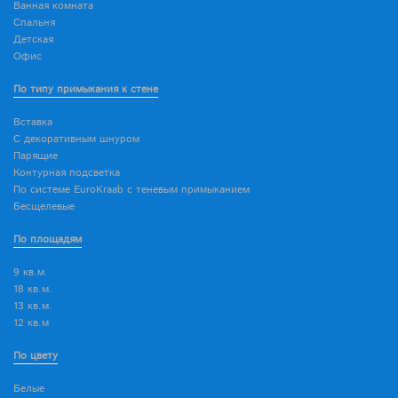
Ванная комната
Спальня
Детская
Офис
По типу примыкания к стене
Вставка
С декоративным шнуром
Парящие
Контурная подсветка
По системе EuroKraab с теневым примыканием
Бесщелевые
По площадям
9 кв.м.
18 кв.м.
13 кв.м.
12 кв.м
По цвету
Белые