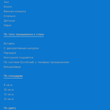
Зал
Кухня
Ванная комната
Спальня
Детская
Офис
По типу примыкания к стене
Вставка
С декоративным шнуром
Парящие
Контурная подсветка
По системе EuroKraab с теневым примыканием
Бесщелевые
По площадям
9 кв.м.
18 кв.м.
13 кв.м.
12 кв.м
По цвету