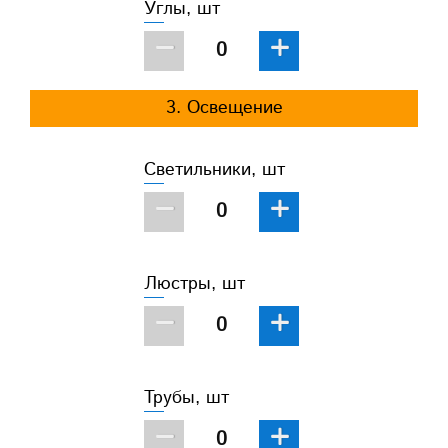
Углы, шт
−
+
3. Освещение
Светильники, шт
−
+
Люстры, шт
−
+
Трубы, шт
−
+