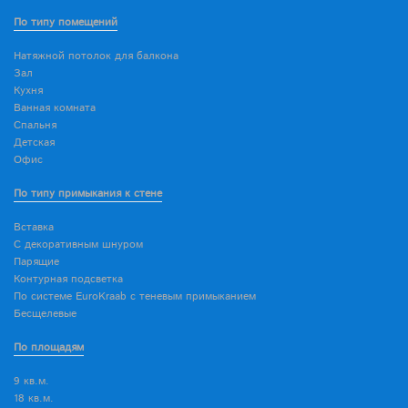
По типу помещений
Натяжной потолок для балкона
Зал
Кухня
Ванная комната
Спальня
Детская
Офис
По типу примыкания к стене
Вставка
С декоративным шнуром
Парящие
Контурная подсветка
По системе EuroKraab с теневым примыканием
Бесщелевые
По площадям
9 кв.м.
18 кв.м.