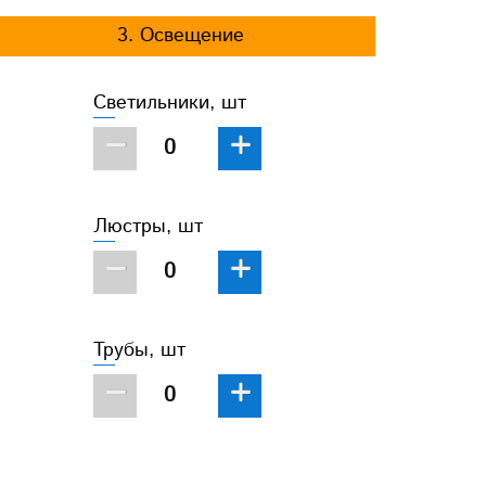
3. Освещение
Светильники, шт
−
+
Люстры, шт
−
+
Трубы, шт
−
+