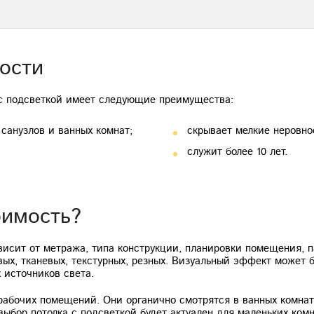
ости
 с подсветкой имеет следующие преимущества:
санузлов и ванных комнат;
скрывает мелкие неровно
служит более 10 лет.
оимость?
висит от метража, типа конструкции, планировки помещения, 
евых, тканевых, текстурных, резных. Визуальный эффект может 
 источников света.
абочих помещений. Они органично смотрятся в ванных комнатах
выбор потолка с подсветкой будет актуален для маленьких ко