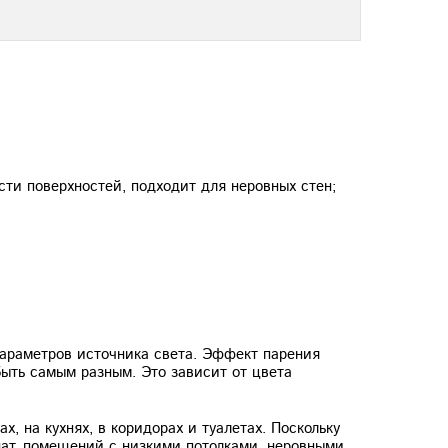
сти поверхностей, подходит для неровных стен;
параметров источника света. Эффект парения
быть самым разным. Это зависит от цвета
, на кухнях, в коридорах и туалетах. Поскольку
мнат, помещений с низкими потолками, неровными