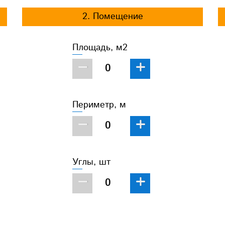
2. Помещение
Площадь, м2
−
+
Периметр, м
−
+
Углы, шт
−
+